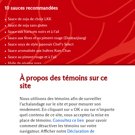
10 sauces recommandées
Sauce de soja de choix LKK
Sauce de soja sans gluten
Sauce aux haricots noirs et à l’ail
Sauce aux fèves et au piment rouge (Doubanjiang)
Sauce soya de style japonais Chef’s Select
Sauce aromatisée aux huîtres Kum Chun
Sauce au piment rouge et à l’ail
Huile de sésame pure
Sauce hoisin
Sauce soya Chef’s Select
À propos des témoins sur ce
site
Contactez-nous
Nous utilisons des témoins afin de surveiller
l’achalandage sur le site et pour mesurer son
rendement. En cliquant sur « OK » ou sur n’importe
quel contenu de ce site, vous acceptez la mise en
place de témoins.
Consultez ce lien
pour savoir
comment désactiver les témoins sur votre
navigateur. Afficher notre
Déclaration de
Conditions d’utilisation
Politique de confidentialité