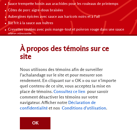
Sauce trempette hoisin aux arachides pour les rouleaux de printemps
Côtes de porc aigre-doux braisées
Aubergines épicées avec sauce aux haricots noirs et à l’ail
Riz frit à la sauce aux huîtres
Crevettes sautées avec pois mange-tout et poivron rouge dans une sauce
aigre-piquante
Riz frit aux légumes
Omelette au poulet, champignons et tomates
À propos des témoins sur ce
site
Contactez-nous
Nous utilisons des témoins afin de surveiller
l’achalandage sur le site et pour mesurer son
rendement. En cliquant sur « OK » ou sur n’importe
quel contenu de ce site, vous acceptez la mise en
place de témoins.
Consultez ce lien
pour savoir
comment désactiver les témoins sur votre
navigateur. Afficher notre
Déclaration de
Conditions d’utilisation
Politique de confidentialité
confidentialité
et nos
Conditions d’utilisation
.
Ne pas vendre mes informations personnelles
Politique de confidentialité en ligne de la Californie
Demande – Mes renseignements personnels
OK
Politique de conformité en matière d'accessibilité
Plan du site
(c)
2026
Lee Kum Kee. Tous droits réservés.