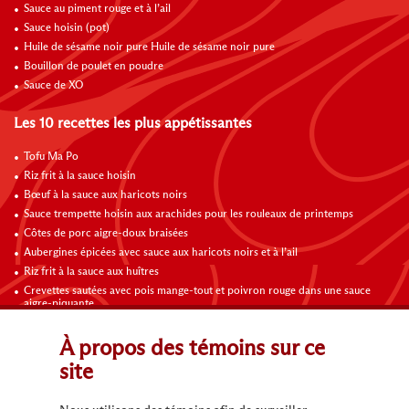
Sauce au piment rouge et à l’ail
Sauce hoisin (pot)
Huile de sésame noir pure Huile de sésame noir pure
Bouillon de poulet en poudre
Sauce de XO
Les 10 recettes les plus appétissantes
Tofu Ma Po
Riz frit à la sauce hoisin
Bœuf à la sauce aux haricots noirs
Sauce trempette hoisin aux arachides pour les rouleaux de printemps
Côtes de porc aigre-doux braisées
Aubergines épicées avec sauce aux haricots noirs et à l’ail
Riz frit à la sauce aux huîtres
Crevettes sautées avec pois mange-tout et poivron rouge dans une sauce
aigre-piquante
Riz frit aux légumes
Omelette au poulet, champignons et tomates
À propos des témoins sur ce
site
Contactez-nous