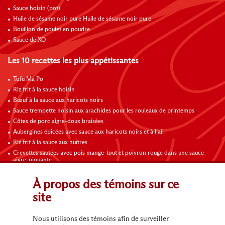
Sauce hoisin (pot)
Huile de sésame noir pure Huile de sésame noir pure
Bouillon de poulet en poudre
Sauce de XO
Les 10 recettes les plus appétissantes
Tofu Ma Po
Riz frit à la sauce hoisin
Bœuf à la sauce aux haricots noirs
Sauce trempette hoisin aux arachides pour les rouleaux de printemps
Côtes de porc aigre-doux braisées
Aubergines épicées avec sauce aux haricots noirs et à l’ail
Riz frit à la sauce aux huîtres
Crevettes sautées avec pois mange-tout et poivron rouge dans une sauce
aigre-piquante
Riz frit aux légumes
Omelette au poulet, champignons et tomates
À propos des témoins sur ce
site
Contactez-nous
Nous utilisons des témoins afin de surveiller