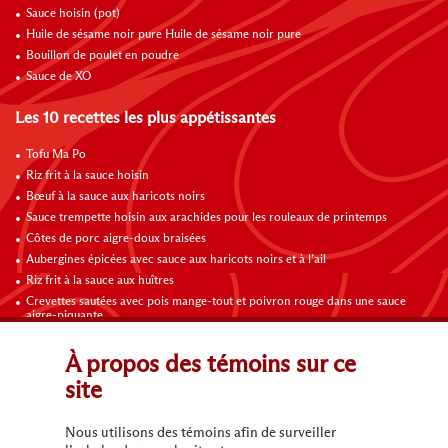
Sauce hoisin (pot)
Huile de sésame noir pure Huile de sésame noir pure
Bouillon de poulet en poudre
Sauce de XO
Les 10 recettes les plus appétissantes
Tofu Ma Po
Riz frit à la sauce hoisin
Bœuf à la sauce aux haricots noirs
Sauce trempette hoisin aux arachides pour les rouleaux de printemps
Côtes de porc aigre-doux braisées
Aubergines épicées avec sauce aux haricots noirs et à l’ail
Riz frit à la sauce aux huîtres
Crevettes sautées avec pois mange-tout et poivron rouge dans une sauce
aigre-piquante
Riz frit aux légumes
Omelette au poulet, champignons et tomates
À propos des témoins sur ce
site
Contactez-nous
Nous utilisons des témoins afin de surveiller