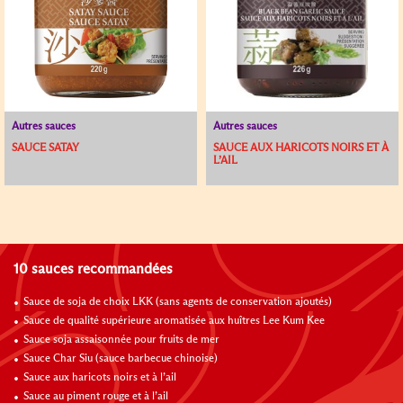
Autres sauces
Autres sauces
SAUCE SATAY
SAUCE AUX HARICOTS NOIRS ET À
L’AIL
10 sauces recommandées
Sauce de soja de choix LKK (sans agents de conservation ajoutés)
Sauce de qualité supérieure aromatisée aux huîtres Lee Kum Kee
Sauce soja assaisonnée pour fruits de mer
Sauce Char Siu (sauce barbecue chinoise)
Sauce aux haricots noirs et à l’ail
Sauce au piment rouge et à l’ail