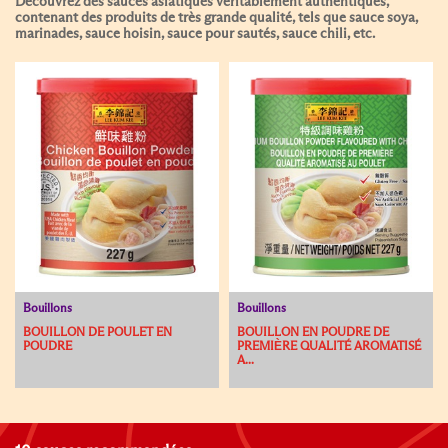
Découvrez des sauces asiatiques véritablement authentiques,
contenant des produits de très grande qualité, tels que sauce soya,
marinades, sauce hoisin, sauce pour sautés, sauce chili, etc.
Bouillons
Bouillons
BOUILLON DE POULET EN
BOUILLON EN POUDRE DE
POUDRE
PREMIЀRE QUALITÉ AROMATISÉ
A...