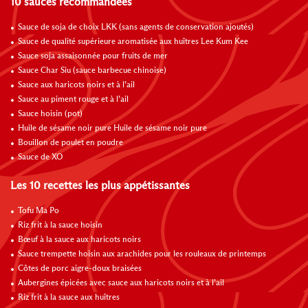
10 sauces recommandées
Sauce de soja de choix LKK (sans agents de conservation ajoutés)
Sauce de qualité supérieure aromatisée aux huîtres Lee Kum Kee
Sauce soja assaisonnée pour fruits de mer
Sauce Char Siu (sauce barbecue chinoise)
Sauce aux haricots noirs et à l’ail
Sauce au piment rouge et à l’ail
Sauce hoisin (pot)
Huile de sésame noir pure Huile de sésame noir pure
Bouillon de poulet en poudre
Sauce de XO
Les 10 recettes les plus appétissantes
Tofu Ma Po
Riz frit à la sauce hoisin
Bœuf à la sauce aux haricots noirs
Sauce trempette hoisin aux arachides pour les rouleaux de printemps
Côtes de porc aigre-doux braisées
Aubergines épicées avec sauce aux haricots noirs et à l’ail
Riz frit à la sauce aux huîtres