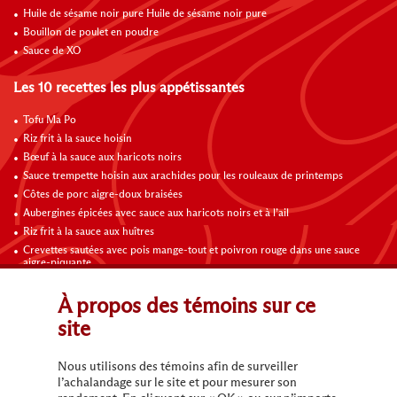
Huile de sésame noir pure Huile de sésame noir pure
Bouillon de poulet en poudre
Sauce de XO
Les 10 recettes les plus appétissantes
Tofu Ma Po
Riz frit à la sauce hoisin
Bœuf à la sauce aux haricots noirs
Sauce trempette hoisin aux arachides pour les rouleaux de printemps
Côtes de porc aigre-doux braisées
Aubergines épicées avec sauce aux haricots noirs et à l’ail
Riz frit à la sauce aux huîtres
Crevettes sautées avec pois mange-tout et poivron rouge dans une sauce
aigre-piquante
Riz frit aux légumes
Omelette au poulet, champignons et tomates
À propos des témoins sur ce
site
Contactez-nous
Nous utilisons des témoins afin de surveiller
l’achalandage sur le site et pour mesurer son