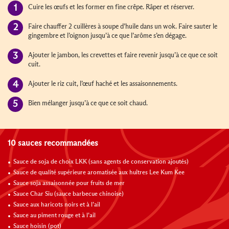
Cuire les œufs et les former en fine crêpe. Râper et réserver.
Faire chauffer 2 cuillères à soupe d’huile dans un wok. Faire sauter le
gingembre et l’oignon jusqu’à ce que l’arôme s’en dégage.
Ajouter le jambon, les crevettes et faire revenir jusqu’à ce que ce soit
cuit.
Ajouter le riz cuit, l’œuf haché et les assaisonnements.
Bien mélanger jusqu’à ce que ce soit chaud.
10 sauces recommandées
Sauce de soja de choix LKK (sans agents de conservation ajoutés)
Sauce de qualité supérieure aromatisée aux huîtres Lee Kum Kee
Sauce soja assaisonnée pour fruits de mer
Sauce Char Siu (sauce barbecue chinoise)
Sauce aux haricots noirs et à l’ail
Sauce au piment rouge et à l’ail
Sauce hoisin (pot)