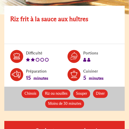
Riz frit à la sauce aux huîtres
Level:
Serves:
Difficulté
Portions
2
2
Préparation
Cuisiner
15
5
minutes
minutes
Chinois
Riz ou nouilles
Souper
Dîner
Moins de 30 minutes