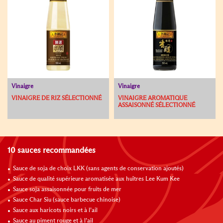
Vinaigre
Vinaigre
VINAIGRE DE RIZ SÉLECTIONNÉ
VINAIGRE AROMATIQUE
ASSAISONNÉ SÉLECTIONNÉ
10 sauces recommandées
Sauce de soja de choix LKK (sans agents de conservation ajoutés)
Sauce de qualité supérieure aromatisée aux huîtres Lee Kum Kee
Sauce soja assaisonnée pour fruits de mer
Sauce Char Siu (sauce barbecue chinoise)
Sauce aux haricots noirs et à l’ail
Sauce au piment rouge et à l’ail