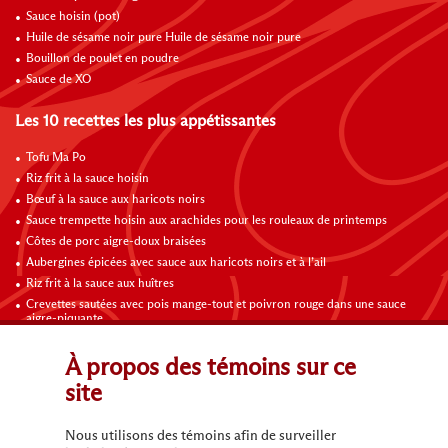
Sauce hoisin (pot)
Huile de sésame noir pure Huile de sésame noir pure
Bouillon de poulet en poudre
Sauce de XO
Les 10 recettes les plus appétissantes
Tofu Ma Po
Riz frit à la sauce hoisin
Bœuf à la sauce aux haricots noirs
Sauce trempette hoisin aux arachides pour les rouleaux de printemps
Côtes de porc aigre-doux braisées
Aubergines épicées avec sauce aux haricots noirs et à l’ail
Riz frit à la sauce aux huîtres
Crevettes sautées avec pois mange-tout et poivron rouge dans une sauce
aigre-piquante
Riz frit aux légumes
Omelette au poulet, champignons et tomates
À propos des témoins sur ce
site
Contactez-nous
Nous utilisons des témoins afin de surveiller