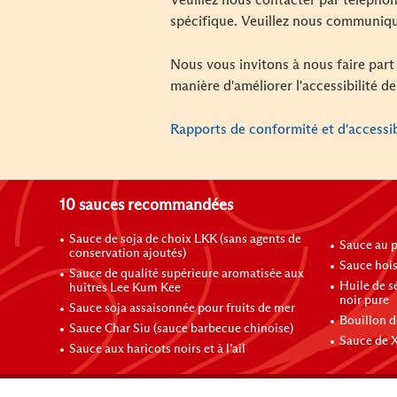
Veuillez nous contacter par téléph
spécifique. Veuillez nous communiqu
Nous vous invitons à nous faire part
manière d'améliorer l'accessibilité de
Rapports de conformité et d'accessi
10 sauces recommandées
Sauce de soja de choix LKK (sans agents de
Sauce au pi
conservation ajoutés)
Sauce hois
Sauce de qualité supérieure aromatisée aux
Huile de sésame 
huîtres Lee Kum Kee
noir pure
Sauce soja assaisonnée pour fruits de mer
Bouillon d
Sauce Char Siu (sauce barbecue chinoise)
Sauce de 
Sauce aux haricots noirs et à l’ail