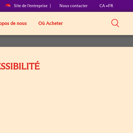
Site de l’entreprise
Nous contacter
CA
FR
opos de nous
Où Acheter
SIBILITÉ