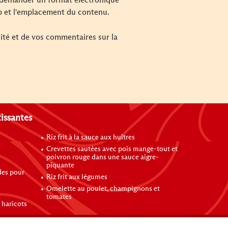
 demander un format électronique
b et l'emplacement du contenu.
lité et de vos commentaires sur la
tissantes
Riz frit à la sauce aux huîtres
Crevettes sautées avec pois mange-tout et
poivron rouge dans une sauce aigre-
piquante
des pour
Riz frit aux légumes
Omelette au poulet, champignons et
tomates
 haricots