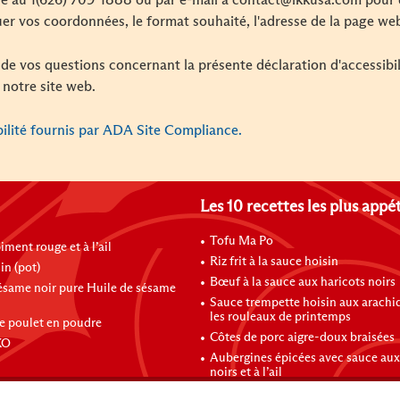
one au 1(626) 709-1888 ou par e-mail à contact@lkkusa.com pour
er vos coordonnées, le format souhaité, l'adresse de la page we
 de vos questions concernant la présente déclaration d'accessibi
 notre site web.
bilité fournis par ADA Site Compliance.
Les 10 recettes les plus appé
Tofu Ma Po
ment rouge et à l’ail
Riz frit à la sauce hoisin
in (pot)
Bœuf à la sauce aux haricots noirs
noir pure Huile de sésame
Sauce trempette hoisin aux arachi
les rouleaux de printemps
e poulet en poudre
Côtes de porc aigre-doux braisées
XO
Aubergines épicées avec sauce aux
noirs et à l’ail