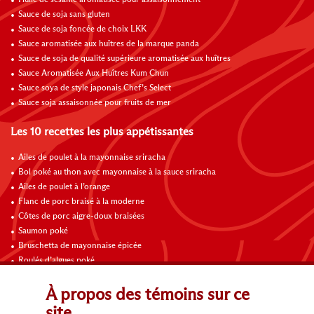
Huile de sésame aromatisée pour assaisonnement
Sauce de soja sans gluten
Sauce de soja foncée de choix LKK
Sauce aromatisée aux huîtres de la marque panda
Sauce de soja de qualité supérieure aromatisée aux huîtres
Sauce Aromatisée Aux Huîtres Kum Chun
Sauce soya de style japonais Chef’s Select
Sauce soja assaisonnée pour fruits de mer
Les 10 recettes les plus appétissantes
Ailes de poulet à la mayonnaise sriracha
Bol poké au thon avec mayonnaise à la sauce sriracha
Ailes de poulet à l’orange
Flanc de porc braisé à la moderne
Côtes de porc aigre-doux braisées
Saumon poké
Bruschetta de mayonnaise épicée
Roulés d’algues poké
Bol de poké
Ailes au chili sucré thai
À propos des témoins sur ce
site