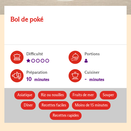
Bol de poké
Level:
Serves:
Difficulté
Portions
1
1
Préparation
Cuisiner
10
-
minutes
minutes
Asiatique
Riz ou nouilles
Fruits de mer
Souper
Dîner
Recettes faciles
Moins de 15 minutes
Recettes rapides