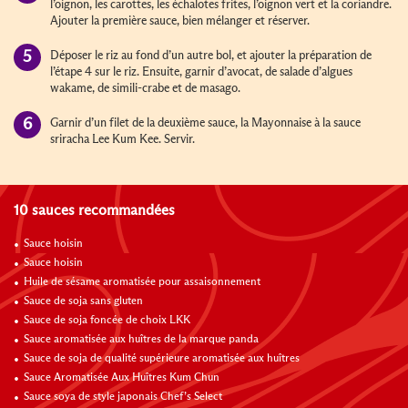
l’oignon, les carottes, les échalotes frites, l’oignon vert et la coriandre.
Ajouter la première sauce, bien mélanger et réserver.
Déposer le riz au fond d’un autre bol, et ajouter la préparation de
l’étape 4 sur le riz. Ensuite, garnir d’avocat, de salade d’algues
wakame, de simili-crabe et de masago.
Garnir d’un filet de la deuxième sauce, la Mayonnaise à la sauce
sriracha Lee Kum Kee. Servir.
10 sauces recommandées
Sauce hoisin
Sauce hoisin
Huile de sésame aromatisée pour assaisonnement
Sauce de soja sans gluten
Sauce de soja foncée de choix LKK
Sauce aromatisée aux huîtres de la marque panda
Sauce de soja de qualité supérieure aromatisée aux huîtres
Sauce Aromatisée Aux Huîtres Kum Chun
Sauce soya de style japonais Chef’s Select