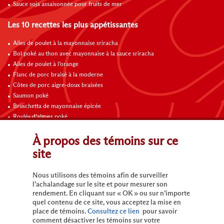
Sauce soja assaisonnée pour fruits de mer
Les 10 recettes les plus appétissantes
Ailes de poulet à la mayonnaise sriracha
Bol poké au thon avec mayonnaise à la sauce sriracha
Ailes de poulet à l’orange
Flanc de porc braisé à la moderne
Côtes de porc aigre-doux braisées
Saumon poké
Bruschetta de mayonnaise épicée
Roulés d’algues poké
Bol de poké
Ailes au chili sucré thai
À propos des témoins sur ce
site
Contactez-nous
Nous utilisons des témoins afin de surveiller
l’achalandage sur le site et pour mesurer son
rendement. En cliquant sur « OK » ou sur n’importe
quel contenu de ce site, vous acceptez la mise en
place de témoins.
Consultez ce lien
pour savoir
comment désactiver les témoins sur votre