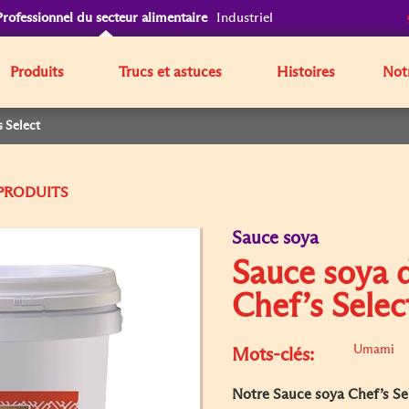
Professionnel du secteur alimentaire
Industriel
Produits
Trucs et astuces
Histoires
Notr
s Select
Sauce soya
Sauce soya d
Chef’s Selec
Umami
Mots-clés:
Notre Sauce soya Chef’s Sele