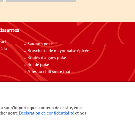
tissantes
iracha
Saumon poké
à la
Bruschetta de mayonnaise épicée
Roulés d’algues poké
Bol de poké
Ailes au chili sucré thai
ou sur n’importe quel contenu de ce site, vous
cher notre
Déclaration de confidentialité
et nos
(c)
2026
Lee Kum Kee. Tous droits réservés.