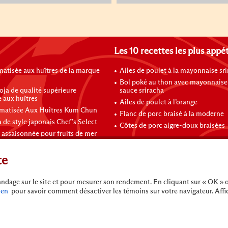
Les 10 recettes les plus appé
atisée aux huîtres de la marque
Ailes de poulet à la mayonnaise sr
Bol poké au thon avec mayonnaise 
oja de qualité supérieure
sauce sriracha
 aux huîtres
Ailes de poulet à l’orange
matisée Aux Huîtres Kum Chun
Flanc de porc braisé à la moderne
 de style japonais Chef’s Select
Côtes de porc aigre-doux braisées
 assaisonnée pour fruits de mer
te
landage sur le site et pour mesurer son rendement. En cliquant sur « OK » 
ien
pour savoir comment désactiver les témoins sur votre navigateur. Affi
e pas vendre mes informations personnelles