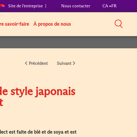
Site de l’entreprise
Nous contacter
CA
FR
e savoir-faire
À propos de nous
Précédent
Suivant
e style japonais
t
ct est faite de blé et de soya et est