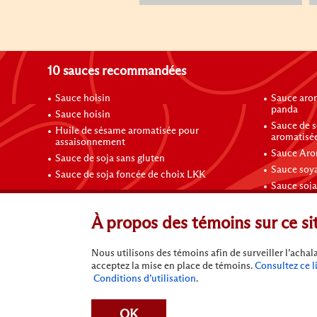
10 sauces recommandées
Sauce hoisin
Sauce arom
panda
Sauce hoisin
Sauce de s
Huile de sésame aromatisée pour
aromatisée
assaisonnement
Sauce Aro
Sauce de soja sans gluten
Sauce soya
Sauce de soja foncée de choix LKK
Sauce soja
Contactez-nous
À propos des témoins sur ce si
Nous utilisons des témoins afin de surveiller l’acha
acceptez la mise en place de témoins.
Consultez ce l
Conditions d’utilisation
.
Conditions d’utilisation
Politique de confidentialité
N
OK