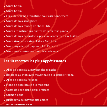
Sauce hoisin
Sauce hoisin
Huile de sésame aromatisée pour assaisonnement
Sauce de soja sans gluten
Sauce de soja foncée de choix LKK
Sauce aromatisée aux huîtres de la marque panda
Sauce de soja de qualité supérieure aromatisée aux huîtres
Sauce Aromatisée Aux Huîtres Kum Chun
Sauce soya de style japonais Chef’s Select
Sauce soja assaisonnée pour fruits de mer
Les 10 recettes les plus appétissantes
Ailes de poulet à la mayonnaise sriracha
Bol poké au thon avec mayonnaise à la sauce sriracha
Ailes de poulet à l’orange
Flanc de porc braisé à la moderne
Côtes de porc aigre-doux braisées
Saumon poké
Bruschetta de mayonnaise épicée
Roulés d’algues poké