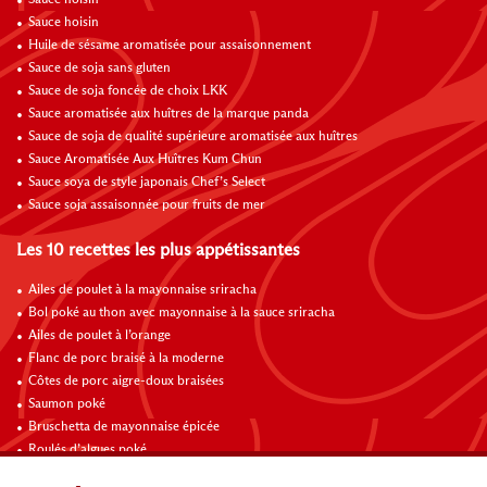
Sauce hoisin
Sauce hoisin
Huile de sésame aromatisée pour assaisonnement
Sauce de soja sans gluten
Sauce de soja foncée de choix LKK
Sauce aromatisée aux huîtres de la marque panda
Sauce de soja de qualité supérieure aromatisée aux huîtres
Sauce Aromatisée Aux Huîtres Kum Chun
Sauce soya de style japonais Chef’s Select
Sauce soja assaisonnée pour fruits de mer
Les 10 recettes les plus appétissantes
Ailes de poulet à la mayonnaise sriracha
Bol poké au thon avec mayonnaise à la sauce sriracha
Ailes de poulet à l’orange
Flanc de porc braisé à la moderne
Côtes de porc aigre-doux braisées
Saumon poké
Bruschetta de mayonnaise épicée
Roulés d’algues poké
Bol de poké