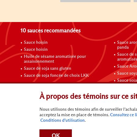
10 sauces recommandées
Sauce hoisin
Sauce arom
panda
Sauce hoisin
Sauce de s
Huile de sésame aromatisée pour
aromatisée
assaisonnement
Sauce Aro
Sauce de soja sans gluten
Sauce soya
Sauce de soja foncée de choix LKK
Sauce soja
Contactez-nous
À propos des témoins sur ce si
Nous utilisons des témoins afin de surveiller l’acha
acceptez la mise en place de témoins.
Consultez ce l
Conditions d’utilisation
.
Conditions d’utilisation
Politique de confidentialité
N
OK