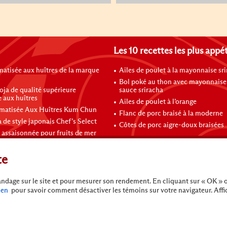
Les 10 recettes les plus appé
atisée aux huîtres de la marque
Ailes de poulet à la mayonnaise sr
Bol poké au thon avec mayonnaise 
oja de qualité supérieure
sauce sriracha
 aux huîtres
Ailes de poulet à l’orange
matisée Aux Huîtres Kum Chun
Flanc de porc braisé à la moderne
 de style japonais Chef’s Select
Côtes de porc aigre-doux braisées
 assaisonnée pour fruits de mer
te
landage sur le site et pour mesurer son rendement. En cliquant sur « OK » 
ien
pour savoir comment désactiver les témoins sur votre navigateur. Affi
e pas vendre mes informations personnelles