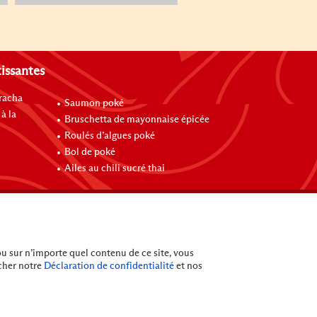
tissantes
iracha
Saumon poké
à la
Bruschetta de mayonnaise épicée
Roulés d’algues poké
Bol de poké
Ailes au chili sucré thai
ou sur n’importe quel contenu de ce site, vous
cher notre
Déclaration de confidentialité
et nos
(c)
2026
Lee Kum Kee. Tous droits réservés.